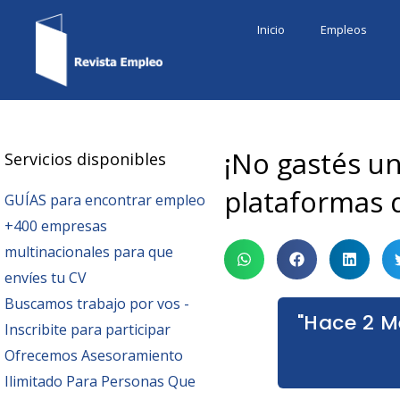
Ir
Inicio
Empleos
al
contenido
¡No gastés u
Servicios disponibles
plataformas 
GUÍAS para encontrar empleo
+400 empresas
multinacionales para que
envíes tu CV
Buscamos trabajo por vos -
"Hace 2 M
Inscribite para participar
Ofrecemos Asesoramiento
Ilimitado Para Personas Que