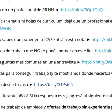
n con un profesional de RR.HH. ►
https://bit.ly/3Op2TaQ
ciar emails ni hojas de currículum, dejá que un profesional
3zUvwIq
o sabés qué poner en tu CV? Entrá a esta nota ►
https://bit
da de trabajo que NO te podés perder en este link
http://bi
reguntas más comunes en una entrevista ►
https://bit.ly/3
itás para conseguir trabajo (y te mostramos dónde hacerlo
o desde tu casa ►
https://bit.ly/31PsId6
durante años? Si la respuesta es sí, ingresá al siguiente li
a de trabajo de empleos y
ofertas de trabajo sin experiencia
p