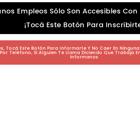
unos Empleos Sólo Son Accesibles Con 
¡Tocá Este Botón Para Inscribirt
as, Tocá Este Botón Para Informarte Y No Caer En Ningun
or Teléfono, Si Alguien Te Llama Diciendo Que Trabaja E
Informanos