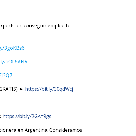
 experto en conseguir empleo te
.ly/3goKBs6
t.ly/2OL6ANV
wEJ3Q7
s GRATIS) ►
https://bit.ly/30qdWcj
nk
https://bit.ly/2GAY9gs
ionera en Argentina. Consideramos