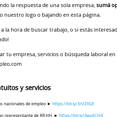
ndo la respuesta de una sola empresa,
sumá op
 nuestro logo o bajando en esta página.
a la hora de buscar trabajo, o si estás interes
ndo!
r tu empresa, servicios o búsqueda laboral en 
pleo.com
tuitos y servicios
mas nacionales de empleo ►
https://bit.ly/3rVZXGE
un representante de RR.HH. ►
https://bit.ly/3wu5CH4