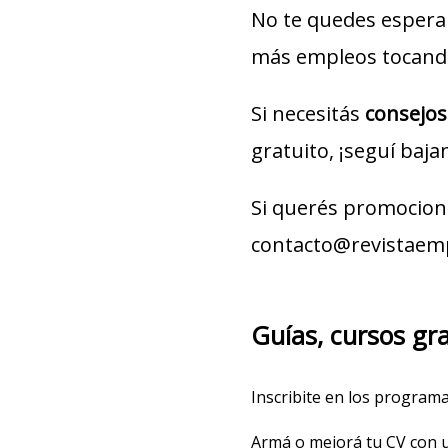
No te quedes espera
más empleos tocando
Si necesitás
consejos
gratuito, ¡seguí baja
Si querés promociona
contacto@revistaem
Guías, cursos gra
Inscribite en los progra
Armá o mejorá tu CV con 