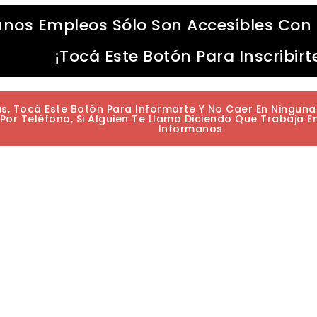
unos Empleos Sólo Son Accesibles Con 
¡Tocá Este Botón Para Inscribirt
as, Tocá Este Botón Para Informarte Y No Caer En Ningun
or Teléfono, Si Alguien Te Llama Diciendo Que Trabaja E
Informanos