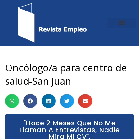
Ir
al
contenido
Oncólogo/a para centro de
salud-San Juan
"Hace 2 Meses Que No Me
Llaman A Entrevistas, Nadie
Mira Mi CV".