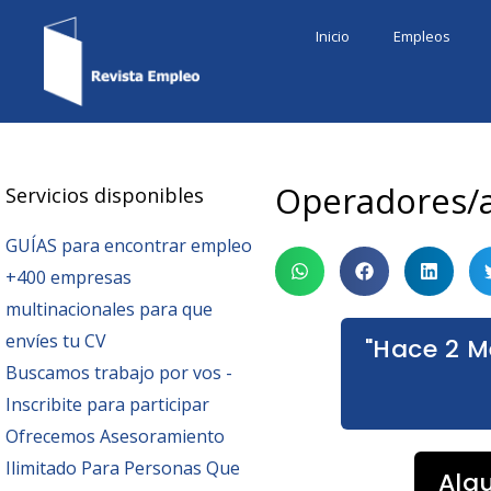
Ir
Inicio
Empleos
al
contenido
Operadores/a
Servicios disponibles
GUÍAS para encontrar empleo
+400 empresas
multinacionales para que
envíes tu CV
"Hace 2 M
Buscamos trabajo por vos -
Inscribite para participar
Ofrecemos Asesoramiento
Ilimitado Para Personas Que
Alg