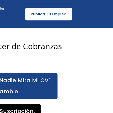
edes
Publicá Tu Empleo
ter de Cobranzas
Nadie Mira Mi CV".
Cambie.
Suscripción.