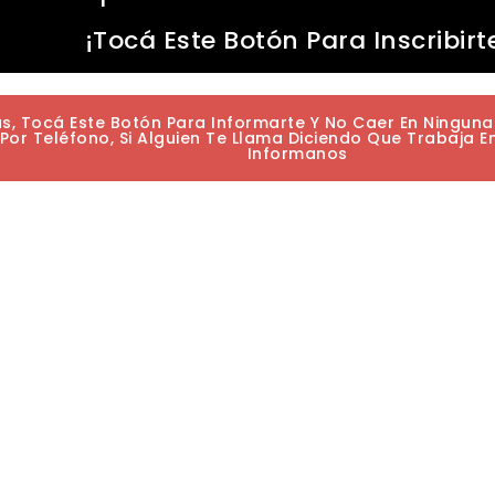
¡Tocá Este Botón Para Inscribirt
as, Tocá Este Botón Para Informarte Y No Caer En Ningun
or Teléfono, Si Alguien Te Llama Diciendo Que Trabaja E
Informanos