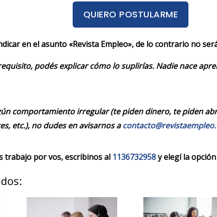
QUIERO POSTULARME
indicar en el asunto «Revista Empleo», de lo contrario no se
requisito, podés explicar cómo lo suplirías. Nadie nace apr
ún comportamiento irregular (te piden dinero, te piden abrir
es, etc.), no dudes en avisarnos a
contacto@revistaempleo
trabajo por vos, escribinos al
1136732958
y elegí la opción
ados: