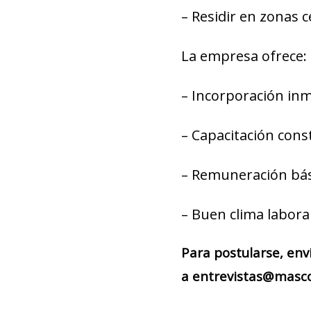
– Residir en zonas c
La empresa ofrece:
– Incorporación inm
– Capacitación cons
– Remuneración bás
– Buen clima labora
Para postularse, env
a entrevistas@masco