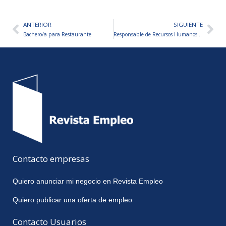
ANTERIOR
SIGUIENTE
Ant
Sig
Bachero/a para Restaurante
Responsable de Recursos Humanos (Foco Soft)
Contacto empresas
Quiero anunciar mi negocio en Revista Empleo
Quiero publicar una oferta de empleo
Contacto Usuarios