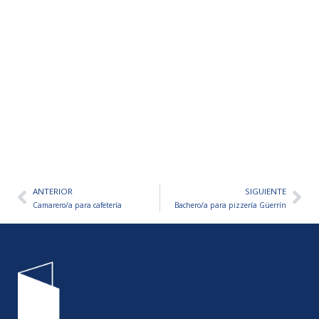
ANTERIOR
SIGUIENTE
Ant
Sig
Camarero/a para cafetería
Bachero/a para pizzería Güerrín