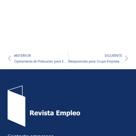
ANTERIOR
SIGUIENTE
Ant
Sig
Operarios/as de Producción para Empresa Autopartista
Recepcionista para Grupo Empresarial