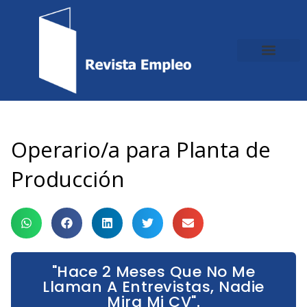
Ir
al
contenido
Operario/a para Planta de
Producción
"Hace 2 Meses Que No Me
Llaman A Entrevistas, Nadie
Mira Mi CV".