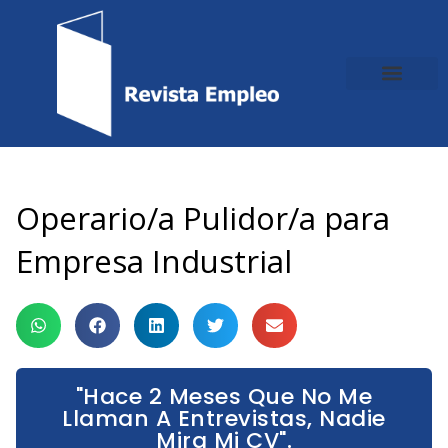
Ir
al
contenido
Operario/a Pulidor/a para
Empresa Industrial
"Hace 2 Meses Que No Me
Llaman A Entrevistas, Nadie
Mira Mi CV".