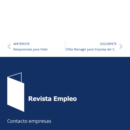
ANTERIOR
SIGUIENTE
Ant
Sig
Recepcionista para Hotel
Office Manager para Empresa del Sector Financiero
Contacto empresas