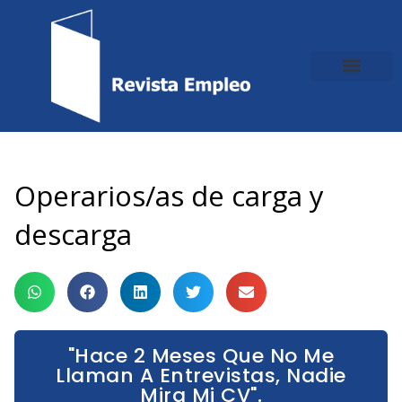
Ir
al
contenido
Operarios/as de carga y
descarga
"Hace 2 Meses Que No Me
Llaman A Entrevistas, Nadie
Mira Mi CV".