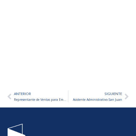
ANTERIOR
SIGUIENTE
Ant
Sig
Representante de Ventas para Empresa de Productos Médicos
Asistente Administrativo-San Juan