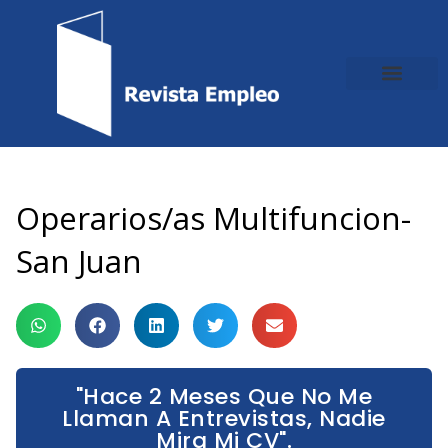
Ir
al
contenido
Operarios/as Multifuncion-
San Juan
"Hace 2 Meses Que No Me
Llaman A Entrevistas, Nadie
Mira Mi CV".