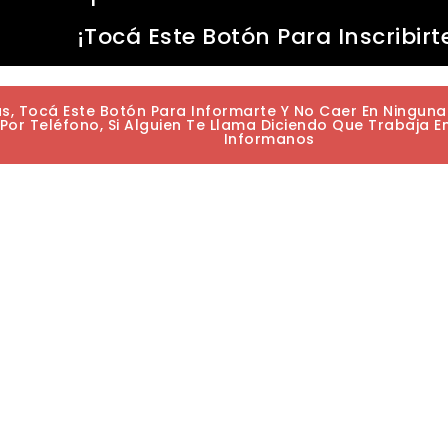
¡Tocá Este Botón Para Inscribirt
as, Tocá Este Botón Para Informarte Y No Caer En Ningun
or Teléfono, Si Alguien Te Llama Diciendo Que Trabaja E
Informanos