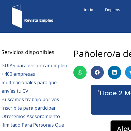
Ir
Inicio
Empleos
al
contenido
Pañolero/a d
Servicios disponibles
GUÍAS para encontrar empleo
+400 empresas
multinacionales para que
envíes tu CV
"Hace 2 M
Buscamos trabajo por vos -
Inscribite para participar
Ofrecemos Asesoramiento
Ilimitado Para Personas Que
Alg