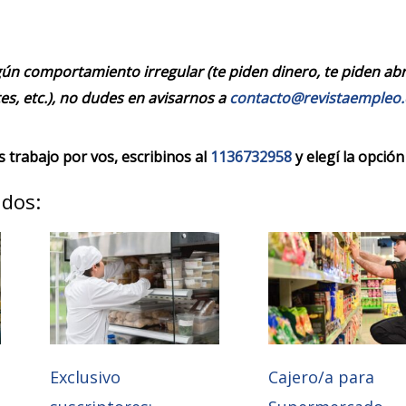
ún comportamiento irregular (te piden dinero, te piden abrir
es, etc.), no dudes en avisarnos a
contacto@revistaempleo
trabajo por vos, escribinos al
1136732958
y elegí la opción
ados:
Exclusivo
Cajero/a para