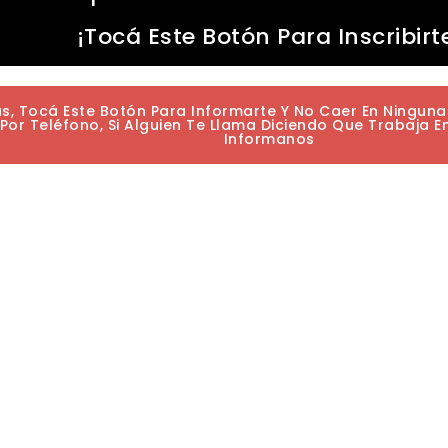
¡Tocá Este Botón Para Inscribirt
as, Tocá Este Botón Para Informarte Y No Caer En Ningun
or Teléfono, Si Alguien Te Llama Diciendo Que Trabaja E
Informanos