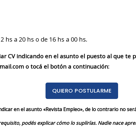
2 hs a 20 hs o de 16 hs a 00 hs.
iar CV indicando en el asunto el puesto al que te
ail.com o tocá el botón a continuación:
QUIERO POSTULARME
indicar en el asunto «Revista Empleo», de lo contrario no se
requisito, podés explicar cómo lo suplirías. Nadie nace apr