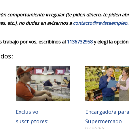
ún comportamiento irregular (te piden dinero, te piden abrir
es, etc.), no dudes en avisarnos a
contacto@revistaempleo
trabajo por vos, escribinos al
1136732958
y elegí la opción
ados:
Exclusivo
Encargado/a par
suscriptores:
Supermercado
06/08/2026