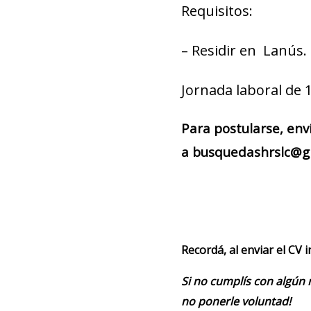
Requisitos:
– Residir en Lanús.
Jornada laboral de 1
Para postularse, env
a busquedashrslc@gm
Recordá, al enviar el CV 
Si no cumplís con algún 
no ponerle voluntad!