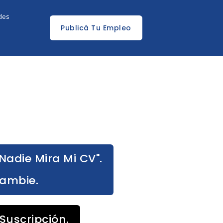
edes
Publicá Tu Empleo
Nadie Mira Mi CV".
Cambie.
Suscripción.