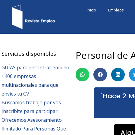
Ir
Inicio
Empleos
al
contenido
Personal de 
Servicios disponibles
GUÍAS para encontrar empleo
+400 empresas
multinacionales para que
envíes tu CV
"Hace 2 M
Buscamos trabajo por vos -
Inscribite para participar
Ofrecemos Asesoramiento
Ilimitado Para Personas Que
Alg