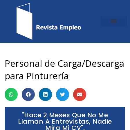
Ir
al
contenido
Personal de Carga/Descarga
para Pinturería
"Hace 2 Meses Que No Me
Llaman A Entrevistas, Nadie
Mira Mi CV".