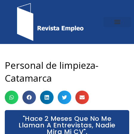
Ir
al
contenido
Personal de limpieza-
Catamarca
"Hace 2 Meses Que No Me
Llaman A Entrevistas, Nadie
Mira Mi CV".