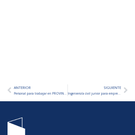
ANTERIOR
SIGUIENTE
Ant
Sig
Personal para trabajar en PROVINCIA NET – PROGRAMA DE PASANTÍAS 2026
Ingeniero/a civil junior para empresa constructora-San Juan