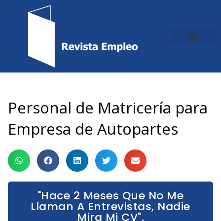
Ir
al
contenido
Personal de Matricería para
Empresa de Autopartes
"Hace 2 Meses Que No Me
Llaman A Entrevistas, Nadie
Mira Mi CV".