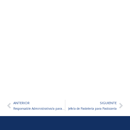
ANTERIOR
SIGUIENTE
Ant
Sig
Responsable Administrativo/a para Empresa de Operaciones Inmobiliarias
Jefe/a de Pastelería para Pasticcería