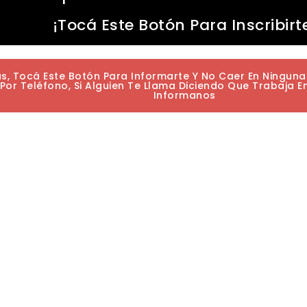
¡Tocá Este Botón Para Inscribirt
as, Tocá Este Botón Para Informarte Y No Caer En Ningun
or Teléfono, Si Alguien Te Llama Diciendo Que Trabaja E
Informanos