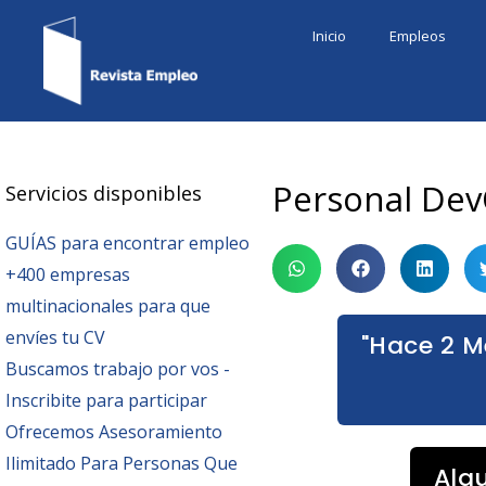
Ir
Inicio
Empleos
al
contenido
Personal Dev
Servicios disponibles
GUÍAS para encontrar empleo
+400 empresas
multinacionales para que
envíes tu CV
"Hace 2 M
Buscamos trabajo por vos -
Inscribite para participar
Ofrecemos Asesoramiento
Ilimitado Para Personas Que
Alg