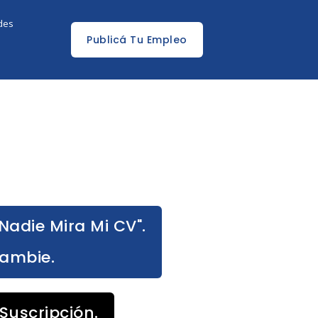
edes
Publicá Tu Empleo
Nadie Mira Mi CV".
Cambie.
Suscripción.