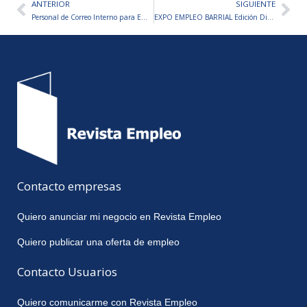
ANTERIOR
SIGUIENTE
Ant
Sig
Personal de Correo Interno para Empresa de Emergencias Médicas
EXPO EMPLEO BARRIAL Edición Discapacidad – JUEVES 04/06
Contacto empresas
Quiero anunciar mi negocio en Revista Empleo
Quiero publicar una oferta de empleo
Contacto Usuarios
Quiero comunicarme con Revista Empleo