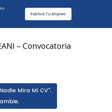
edes
Publicá Tu Empleo
EANI – Convocatoria
Nadie Mira Mi CV".
Cambie.