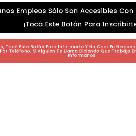
unos Empleos Sólo Son Accesibles Con 
¡Tocá Este Botón Para Inscribirt
as, Tocá Este Botón Para Informarte Y No Caer En Ningun
or Teléfono, Si Alguien Te Llama Diciendo Que Trabaja E
Informanos