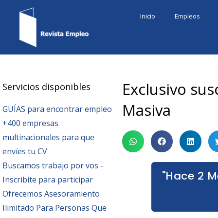
Ir
Inicio
Empleos
al
contenido
Exclusivo su
Servicios disponibles
Masiva
GUÍAS para encontrar empleo
+400 empresas
multinacionales para que
envíes tu CV
Buscamos trabajo por vos -
"Hace 2 M
Inscribite para participar
Ofrecemos Asesoramiento
Ilimitado Para Personas Que