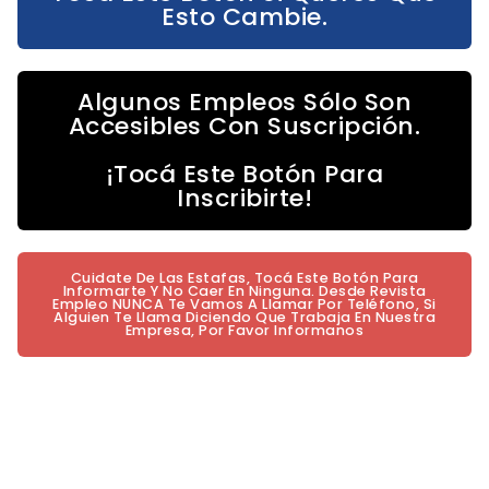
Esto Cambie.
Algunos Empleos Sólo Son
Accesibles Con Suscripción.
¡Tocá Este Botón Para
Inscribirte!
Cuidate De Las Estafas, Tocá Este Botón Para
Informarte Y No Caer En Ninguna. Desde Revista
Empleo NUNCA Te Vamos A Llamar Por Teléfono, Si
Alguien Te Llama Diciendo Que Trabaja En Nuestra
Empresa, Por Favor Informanos