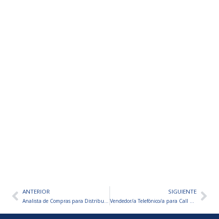
ANTERIOR
SIGUIENTE
Ant
Sig
Analista de Compras para Distribuidora
Vendedor/a Telefónico/a para Call Center