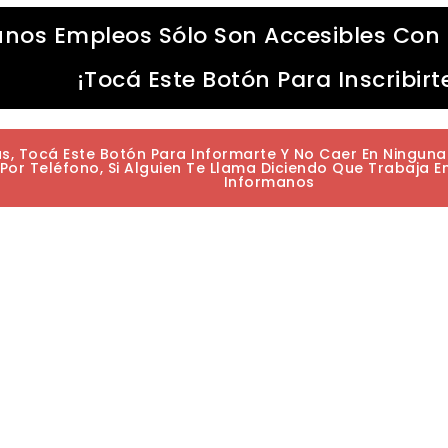
unos Empleos Sólo Son Accesibles Con 
¡Tocá Este Botón Para Inscribirt
as, Tocá Este Botón Para Informarte Y No Caer En Ningun
or Teléfono, Si Alguien Te Llama Diciendo Que Trabaja E
Informanos