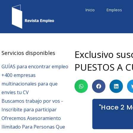
Ir
Inicio
Empleos
al
contenido
Exclusivo sus
Servicios disponibles
PUESTOS A C
GUÍAS para encontrar empleo
+400 empresas
multinacionales para que
envíes tu CV
Buscamos trabajo por vos -
"Hace 2 M
Inscribite para participar
Ofrecemos Asesoramiento
Ilimitado Para Personas Que