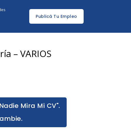
edes
Publicá Tu Empleo
ería – VARIOS
Nadie Mira Mi CV".
Cambie.