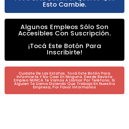
Esto Cambie.
Algunos Empleos Sólo Son
Accesibles Con Suscripción.
¡Tocá Este Botón Para
Inscribirte!
Cuidate De Las Estafas, Tocá Este Botón Para
Informarte Y No Caer En Ninguna. Desde Revista
Empleo NUNCA Te Vamos A Llamar Por Teléfono, Si
Alguien Te Llama Diciendo Que Trabaja En Nuestra
Empresa, Por Favor Informanos