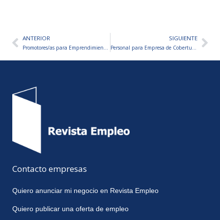
ANTERIOR
SIGUIENTE
Ant
Sig
Promotores/as para Emprendimiento de Bienestar y Estética
Personal para Empresa de Coberturas Médicas
Contacto empresas
Quiero anunciar mi negocio en Revista Empleo
Quiero publicar una oferta de empleo