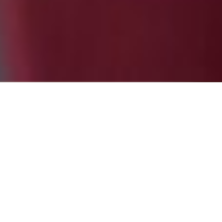
eo
 empezar
Partne
e sólo
evia.