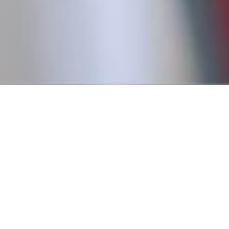
Conseguí tu primer empl
Creemos que todos tienen derecho a trabajar, y para eso es
fundamental pasar por un primer empleo que nos permita
a tener experiencia.
Por eso, en 2016, fundamos Revista Empleo con la misión d
publicar ofertas de trabajo que no requieren experiencia pr