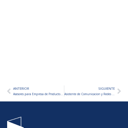
ANTERIOR
SIGUIENTE
Ant
Sig
Asesores para Empresa de Productos Intangibles
Asistente de Comunicacion y Redes Sociales-San Juan