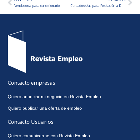
Ant
Sig
Vendedor/a para concesionario
Cuidadores/as para Prestación a Domicilio
Contacto empresas
Quiero anunciar mi negocio en Revista Empleo
Quiero publicar una oferta de empleo
Contacto Usuarios
Quiero comunicarme con Revista Empleo