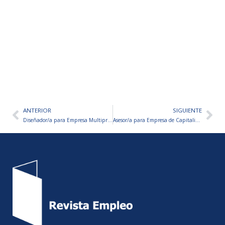
ANTERIOR
SIGUIENTE
Ant
Sig
Diseñador/a para Empresa Multiproductos
Asesor/a para Empresa de Capitalización