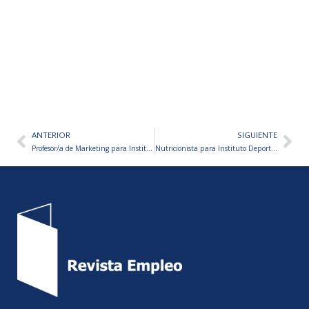
ANTERIOR
SIGUIENTE
Ant
Sig
Profesor/a de Marketing para Instituto de Capacitación Laboral
Nutricionista para Instituto Deportivo