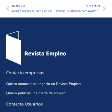
ANTERIOR
SIGUIENTE
Ant
Sig
Analista Ecommerce para Empresa de Productos Térmicos
Personal de Atención para Locales de Comida Rápida
Contacto empresas
Quiero anunciar mi negocio en Revista Empleo
Quiero publicar una oferta de empleo
Contacto Usuarios