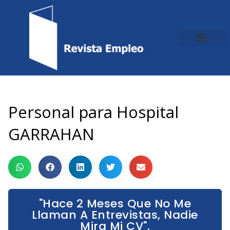
Ir
al
contenido
Personal para Hospital
GARRAHAN
"Hace 2 Meses Que No Me
Llaman A Entrevistas, Nadie
Mira Mi CV".