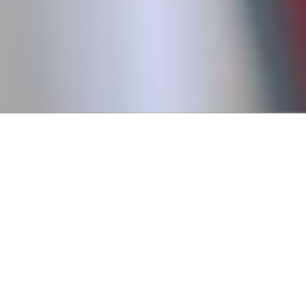
Conseguí tu primer empl
Creemos que todos tienen derecho a trabajar, y para eso es
fundamental pasar por un primer empleo que nos permita
a tener experiencia.
Por eso, en 2016, fundamos Revista Empleo con la misión d
publicar ofertas de trabajo que no requieren experiencia pr