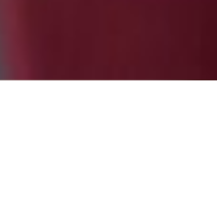
eo
 empezar
Partne
e sólo
evia.