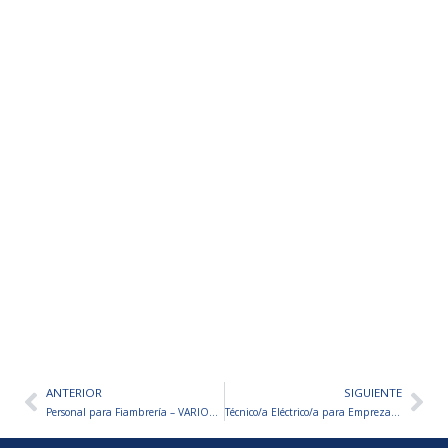
ANTERIOR
SIGUIENTE
Ant
Sig
Personal para Fiambrería – VARIOS PUESTOS A CUBRIR
Técnico/a Eléctrico/a para Empreza de Servicios Generales