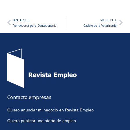
ANTERIOR
SIGUIENTE
Ant
Sig
Vendedor/a para Concesionario
Cadete para Veterinaria
Contacto empresas
Quiero anunciar mi negocio en Revista Empleo
Quiero publicar una oferta de empleo