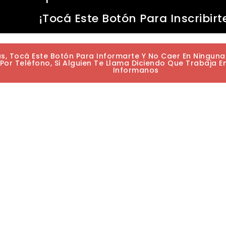
¡Tocá Este Botón Para Inscribirt
as, Tocá Este Botón Para Informarte Y No Caer En Ningun
or Teléfono, Si Alguien Te Llama Diciendo Que Trabaja E
Informanos