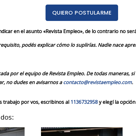
QUIERO POSTULARME
indicar en el asunto «Revista Empleo», de lo contrario no se
requisito, podés explicar cómo lo suplirías. Nadie nace apr
cada por el equipo de Revista Empleo. De todas maneras, si
r, no dudes en avisarnos a
contacto@revistaempleo.com
.
trabajo por vos, escribinos al
1136732958
y elegí la opción
ados: