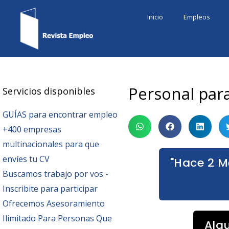
Ir
Inicio
Empleos
al
contenido
Personal par
Servicios disponibles
GUÍAS para encontrar empleo
+400 empresas
multinacionales para que
envíes tu CV
"Hace 2 M
Buscamos trabajo por vos -
Inscribite para participar
Ofrecemos Asesoramiento
Ilimitado Para Personas Que
Alg