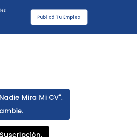
edes
Publicá Tu Empleo
Nadie Mira Mi CV".
Cambie.
Suscripción.