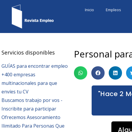
Ir
Inicio
Empleos
al
contenido
Personal par
Servicios disponibles
GUÍAS para encontrar empleo
+400 empresas
multinacionales para que
envíes tu CV
"Hace 2 M
Buscamos trabajo por vos -
Inscribite para participar
Ofrecemos Asesoramiento
Ilimitado Para Personas Que
Alg