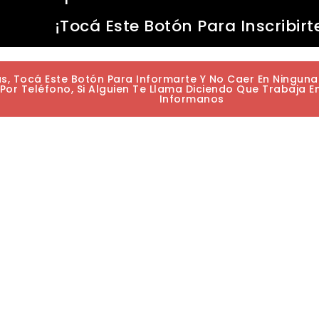
¡Tocá Este Botón Para Inscribirt
as, Tocá Este Botón Para Informarte Y No Caer En Ningun
or Teléfono, Si Alguien Te Llama Diciendo Que Trabaja E
Informanos