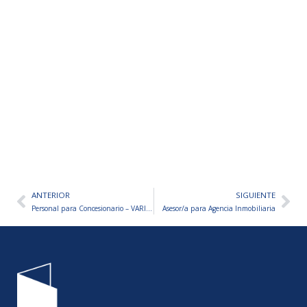
ANTERIOR
SIGUIENTE
Ant
Sig
Personal para Concesionario – VARIOS PUESTOS A CUBRIR
Asesor/a para Agencia Inmobiliaria