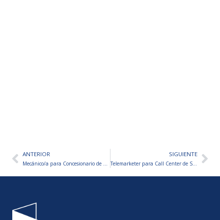
ANTERIOR
SIGUIENTE
Ant
Sig
Mecánico/a para Concesionario de Camiones
Telemarketer para Call Center de Salud