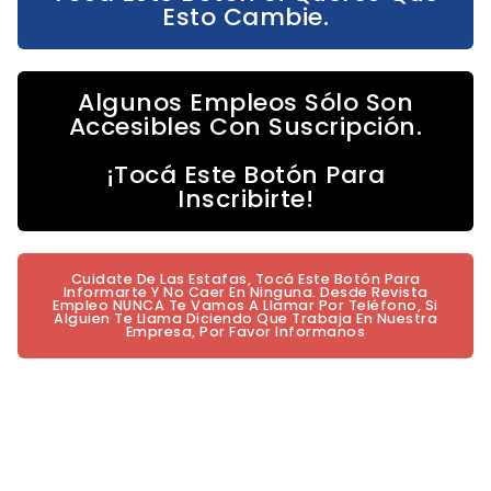
Esto Cambie.
Algunos Empleos Sólo Son
Accesibles Con Suscripción.
¡Tocá Este Botón Para
Inscribirte!
Cuidate De Las Estafas, Tocá Este Botón Para
Informarte Y No Caer En Ninguna. Desde Revista
Empleo NUNCA Te Vamos A Llamar Por Teléfono, Si
Alguien Te Llama Diciendo Que Trabaja En Nuestra
Empresa, Por Favor Informanos