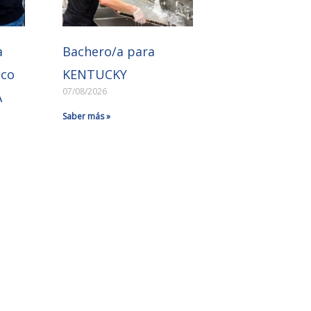
a
Bachero/a para
ico
KENTUCKY
07/08/2026
A
Saber más »