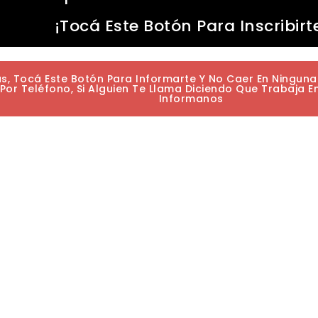
¡Tocá Este Botón Para Inscribirt
as, Tocá Este Botón Para Informarte Y No Caer En Ningun
or Teléfono, Si Alguien Te Llama Diciendo Que Trabaja E
Informanos