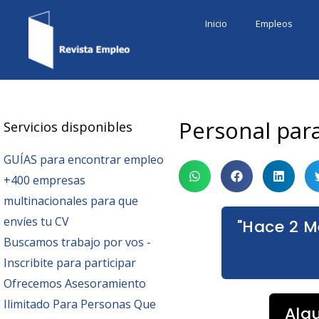
Ir
Inicio
Empleos
al
contenido
Personal par
Servicios disponibles
GUÍAS para encontrar empleo
+400 empresas
multinacionales para que
envíes tu CV
"Hace 2 M
Buscamos trabajo por vos -
Inscribite para participar
Ofrecemos Asesoramiento
Ilimitado Para Personas Que
Alg