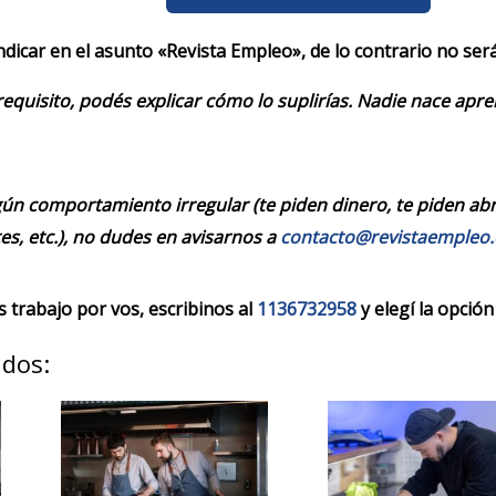
indicar en el asunto «Revista Empleo», de lo contrario no se
requisito, podés explicar cómo lo suplirías. Nadie nace apr
ún comportamiento irregular (te piden dinero, te piden abrir
es, etc.), no dudes en avisarnos a
contacto@revistaempleo
trabajo por vos, escribinos al
1136732958
y elegí la opción
ados: