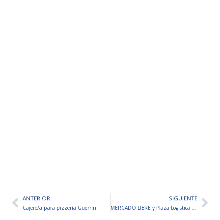
ANTERIOR
SIGUIENTE
Ant
Sig
Cajero/a para pizzería Güerrín
MERCADO LIBRE y Plaza Logística abren su convocatoria para el área de logística