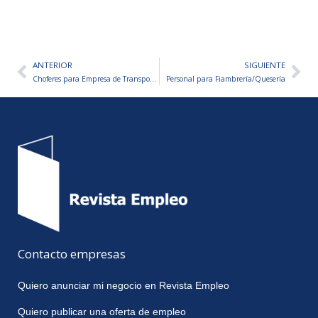
ANTERIOR
SIGUIENTE
Ant
Sig
Choferes para Empresa de Transporte
Personal para Fiambrería/Quesería
Contacto empresas
Quiero anunciar mi negocio en Revista Empleo
Quiero publicar una oferta de empleo