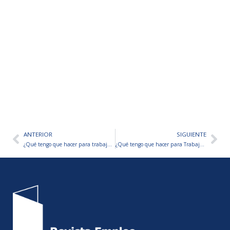
ANTERIOR
SIGUIENTE
Ant
Sig
¿Qué tengo que hacer para trabajar en Trenes Argentinos?
¿Qué tengo que hacer para Trabajar en ARCOR? – TE CONTAMOS PASO A PASO