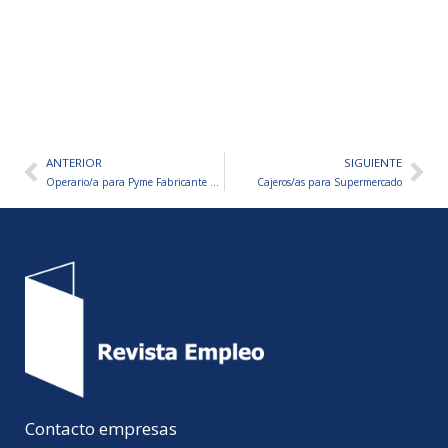
ANTERIOR
SIGUIENTE
Ant
Sig
Operario/a para Pyme Fabricante de Artículos Plásticos
Cajeros/as para Supermercado
Contacto empresas