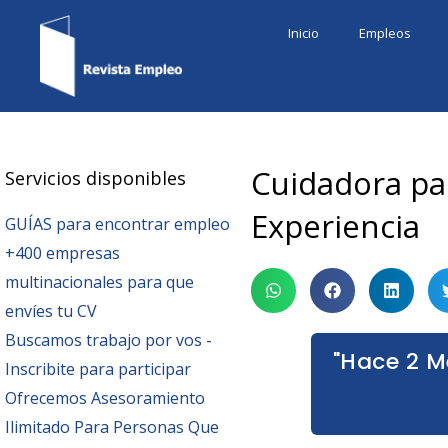
Ir
Inicio
Empleos
al
contenido
Cuidadora pa
Servicios disponibles
Experiencia
GUÍAS para encontrar empleo
+400 empresas
multinacionales para que
envíes tu CV
Buscamos trabajo por vos -
"Hace 2 M
Inscribite para participar
Ofrecemos Asesoramiento
Ilimitado Para Personas Que