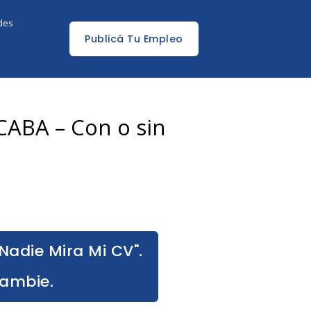
edes
Publicá Tu Empleo
CABA – Con o sin
Nadie Mira Mi CV".
Cambie.