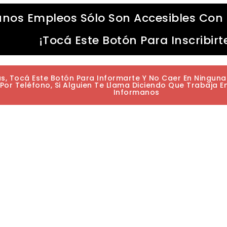
unos Empleos Sólo Son Accesibles Con 
¡Tocá Este Botón Para Inscribirt
as, Tocá Este Botón Para Informarte Y No Caer En Ningun
or Teléfono, Si Alguien Te Llama Diciendo Que Trabaja E
Informanos