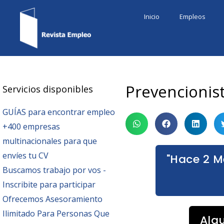
Ir
Inicio
Empleos
al
contenido
Prevencionis
Servicios disponibles
GUÍAS para encontrar empleo
+400 empresas
multinacionales para que
envíes tu CV
"Hace 2 M
Buscamos trabajo por vos -
Inscribite para participar
Ofrecemos Asesoramiento
Ilimitado Para Personas Que
Alg