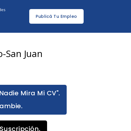
edes
Publicá Tu Empleo
o-San Juan
Nadie Mira Mi CV".
Cambie.
Suscripción.