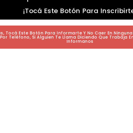
¡Tocá Este Botón Para Inscribirt
as, Tocá Este Botón Para Informarte Y No Caer En Ningun
or Teléfono, Si Alguien Te Llama Diciendo Que Trabaja E
Informanos