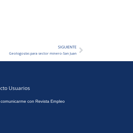
SIGUIENTE
Siguiente
Geologos/as para sector minero-San Juan
cto Usuarios
 comunicarme con Revista Empleo