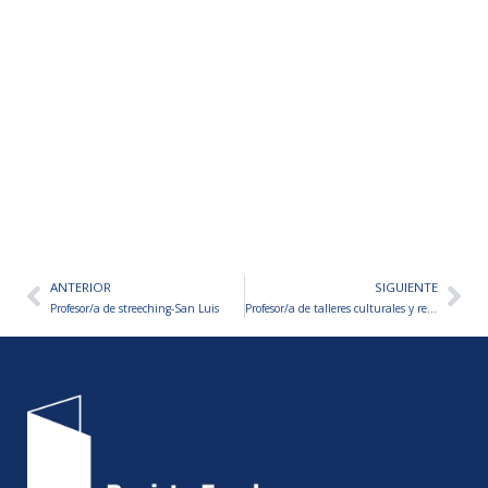
ANTERIOR
SIGUIENTE
Ant
Sig
Profesor/a de streeching-San Luis
Profesor/a de talleres culturales y recreativos-San Luis