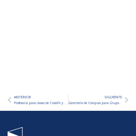
ANTERIOR
SIGUIENTE
Ant
Sig
Profesor/a para clases de CrossFit y Entrenamiento Funcional
Gerente/a de Compras para Grupo Gastronómico