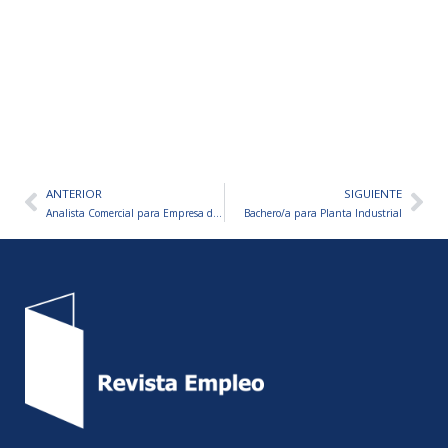
ANTERIOR
SIGUIENTE
Ant
Sig
Analista Comercial para Empresa de Gestión Inmobiliaria
Bachero/a para Planta Industrial