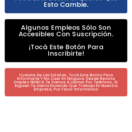
Esto Cambie.
Algunos Empleos Sólo Son
Accesibles Con Suscripción.
¡Tocá Este Botón Para
Inscribirte!
Cuidate De Las Estafas, Tocá Este Botón Para
Informarte Y No Caer En Ninguna. Desde Revista
Empleo NUNCA Te Vamos A Llamar Por Teléfono, Si
Alguien Te Llama Diciendo Que Trabaja En Nuestra
Empresa, Por Favor Informanos