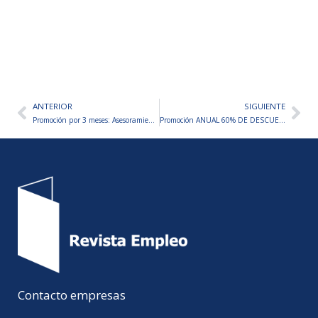
ANTERIOR
SIGUIENTE
Ant
Sig
Promoción por 3 meses: Asesoramiento ilimitado
Promoción ANUAL 60% DE DESCUENTO: Asesoramiento ilimitado
Contacto empresas