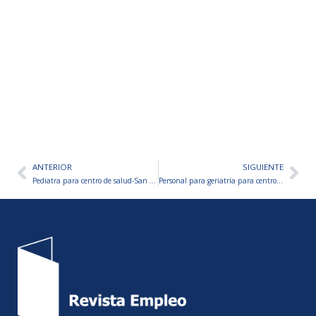
ANTERIOR
SIGUIENTE
Ant
Sig
Pediatra para centro de salud-San Juan
Personal para geriatría para centro de salud-San Juan