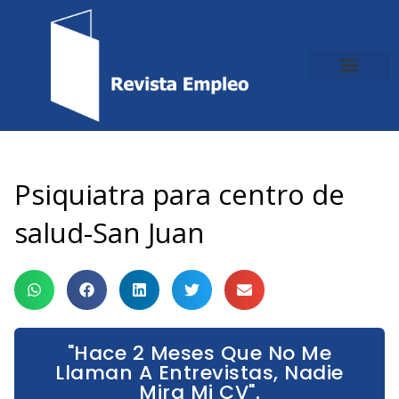
Ir
al
contenido
Psiquiatra para centro de
salud-San Juan
"Hace 2 Meses Que No Me
Llaman A Entrevistas, Nadie
Mira Mi CV".