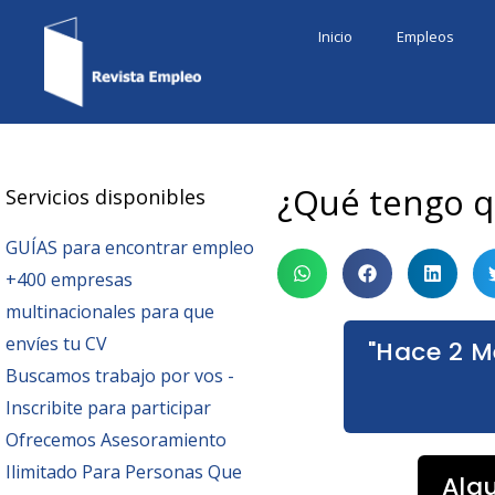
Ir
Inicio
Empleos
al
contenido
¿Qué tengo q
Servicios disponibles
GUÍAS para encontrar empleo
+400 empresas
multinacionales para que
envíes tu CV
"Hace 2 M
Buscamos trabajo por vos -
Inscribite para participar
Ofrecemos Asesoramiento
Ilimitado Para Personas Que
Alg