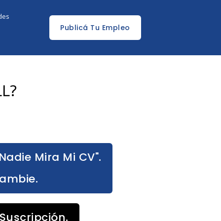
edes
Publicá Tu Empleo
LL?
Nadie Mira Mi CV".
Cambie.
Suscripción.