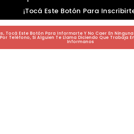
¡Tocá Este Botón Para Inscribirt
as, Tocá Este Botón Para Informarte Y No Caer En Ningun
or Teléfono, Si Alguien Te Llama Diciendo Que Trabaja E
Informanos