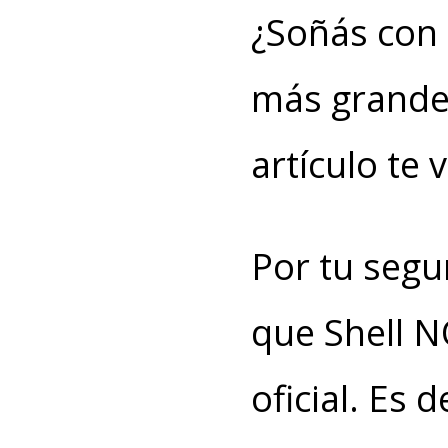
¿Soñás con 
más grandes
artículo te 
Por tu segu
que Shell N
oficial. Es 