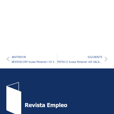
ANTERIOR
SIGUIENTE
Ant
Sig
BEIERSDORF busca Personal +10 VACANTES A CUBRIR
PEPSICO busca Personal +60 VACANTES EN TODO EL PAÍS – TRABAJÁ EN PEPSI, LAYS Y MÁS